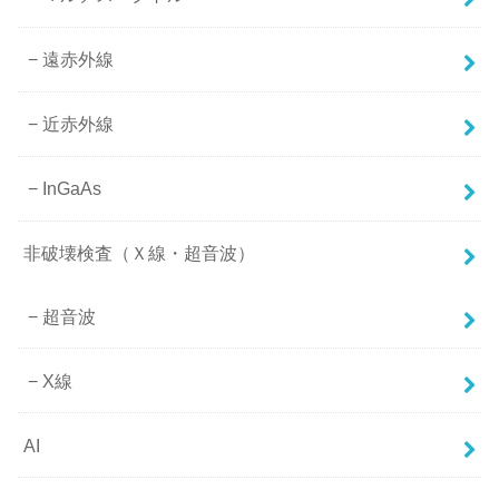
遠赤外線
近赤外線
InGaAs
非破壊検査（Ｘ線・超音波）
超音波
X線
AI