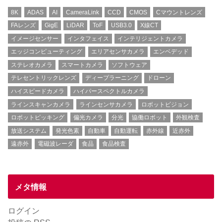
8K
ADAS
AI
CameraLink
CCD
CMOS
Cマウントレンズ
FAレンズ
GigE
LiDAR
ToF
USB3.0
X線CT
イメージセンサー
インタフェイス
インテリジェントカメラ
エッジコンピューティング
エリアセンサカメラ
エンベデッド
ステレオカメラ
スマートカメラ
ソフトウェア
テレセントリックレンズ
ディープラーニング
ドローン
ハイスピードカメラ
ハイパースペクトルカメラ
ラインスキャンカメラ
ラインセンサカメラ
ロボットビジョン
ロボットピッキング
偏光カメラ
分光
協働ロボット
外観検査
放送システム
発光色素
自動車
自動運転
赤外線
近赤外
遠赤外
電磁波レーダ
食品
食品検査
メタ情報
ログイン