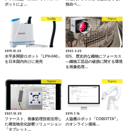
ボットによ…
独自ベ…
Topics
Topics
2019.12.22
2023.4.25
水平多関節ロボット「LPH-040」
IDS、歴史的な織物にフォーカス
を日本国内向けに発売
―織物工芸品の破損に関する環境
を画像処理…
Topics
Topics
2021.12.20
2019.7.16
®
ファースト、画像処理技術活用し
人協働ロボット「COBOTTA
」
た構造物劣化診断ソリューション
のオンライン価格…
「タブレット…