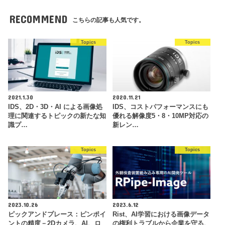
RECOMMEND
こちらの記事も人気です。
Topics
Topics
2021.1.30
2020.11.21
IDS、2D・3D・AI による画像処
IDS、コストパフォーマンスにも
理に関連するトピックの新たな知
優れる解像度5・8・10MP対応の
識プ…
新レン…
Topics
Topics
2023.10.26
2023.6.12
ピックアンドプレース：ピンポイ
Rist、AI学習における画像データ
ントの精度－2Dカメラ、AI、ロ
の権利トラブルから企業を守る、