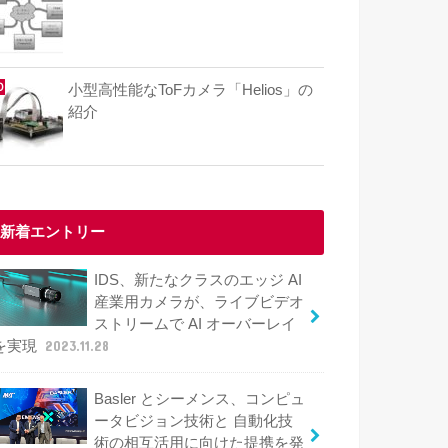
小型高性能なToFカメラ「Helios」の
紹介
新着エントリー
IDS、新たなクラスのエッジ AI
産業用カメラが、ライブビデオ
ストリームで AI オーバーレイ
を実現
2023.11.28
Basler とシーメンス、コンピュ
ータビジョン技術と 自動化技
術の相互活用に向けた提携を発