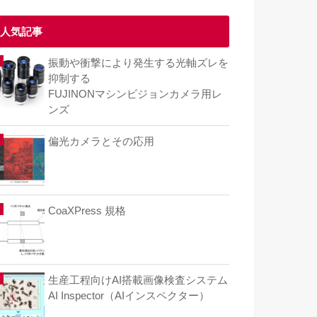
人気記事
振動や衝撃により発生する光軸ズレを
抑制する
FUJINONマシンビジョンカメラ用レ
ンズ
偏光カメラとその応用
CoaXPress 規格
生産工程向けAI搭載画像検査システム
AI Inspector（AIインスペクター）