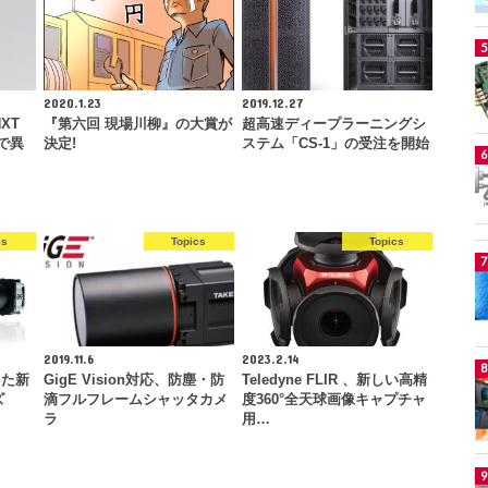
2020.1.23
2019.12.27
NXT
『第六回 現場川柳』の大賞が
超高速ディープラーニングシ
で異
決定!
ステム「CS-1」の受注を開始
cs
Topics
Topics
2019.11.6
2023.2.14
した新
GigE Vision対応、防塵・防
Teledyne FLIR 、新しい高精
ズ
滴フルフレームシャッタカメ
度360°全天球画像キャプチャ
ラ
用…