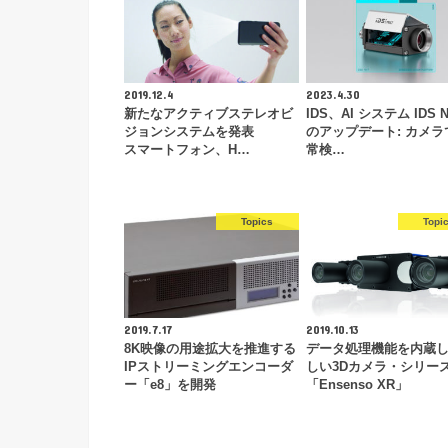
2019.12.4
2023.4.30
新たなアクティブステレオビ
IDS、AI システム IDS 
ジョンシステムを発表
のアップデート: カメラ
スマートフォン、H…
常検…
Topics
Topi
2019.7.17
2019.10.13
8K映像の用途拡大を推進する
データ処理機能を内蔵
IPストリーミングエンコーダ
しい3Dカメラ・シリー
ー「e8」を開発
「Ensenso XR」