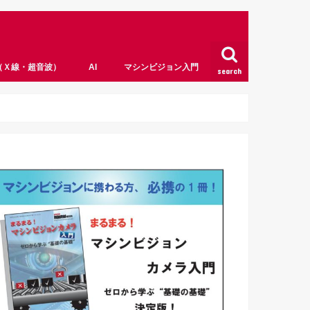
（Ｘ線・超音波）
AI
マシンビジョン入門
search