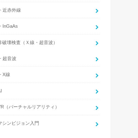
近赤外線
InGaAs
非破壊検査（Ｘ線・超音波）
超音波
X線
I
VR（バーチャルリアリティ）
マシンビジョン入門