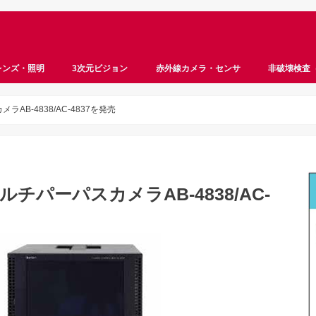
レンズ・照明
3次元ビジョン
赤外線カメラ・センサ
非破壊検査
ロボットビジョン
ステレオビジョン
ToF
サーモグラフィ
ハイパースペクトル
マルチスペクトル
遠赤外線
近赤外線
InGaAs
超音波
X線
AB-4838/AC-4837を発売
チパーパスカメラAB-4838/AC-