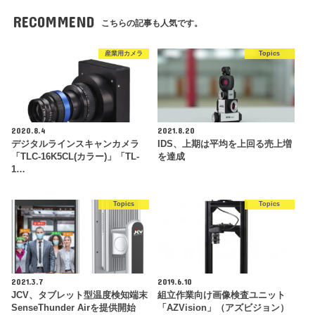
RECOMMEND
こちらの記事も人気です。
産業用カメラ
Topics
2020.8.4
2021.8.20
デジタルラインスキャンカメラ
IDS、上期は平均を上回る売上増
「TLC-16K5CL(カラー)」「TL-
を達成
1…
Topics
Topics
2021.3.7
2019.6.10
JCV、タブレット型温度検知端末
組立作業向け画像検査ユニット
SenseThunder Airを提供開始
「AZVision」（アズビジョン）