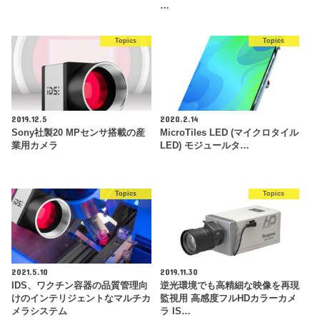
…
Topics
Topics
2019.12.5
2020.2.14
Sony社製20 MPセンサ搭載の産
MicroTiles LED (マイクロタイル
業用カメラ
LED) モジュールタ…
Topics
Topics
2021.5.10
2019.11.30
IDS、ワクチン容器の品質管理向
逆光環境でも高精細な映像を再現
けのインテリジェントなマルチカ
監視用 高感度フルHDカラーカメ
メラシステム
ラ IS…