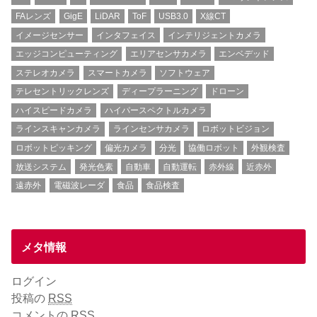
FAレンズ
GigE
LiDAR
ToF
USB3.0
X線CT
イメージセンサー
インタフェイス
インテリジェントカメラ
エッジコンピューティング
エリアセンサカメラ
エンベデッド
ステレオカメラ
スマートカメラ
ソフトウェア
テレセントリックレンズ
ディープラーニング
ドローン
ハイスピードカメラ
ハイパースペクトルカメラ
ラインスキャンカメラ
ラインセンサカメラ
ロボットビジョン
ロボットピッキング
偏光カメラ
分光
協働ロボット
外観検査
放送システム
発光色素
自動車
自動運転
赤外線
近赤外
遠赤外
電磁波レーダ
食品
食品検査
メタ情報
ログイン
投稿の
RSS
コメントの
RSS