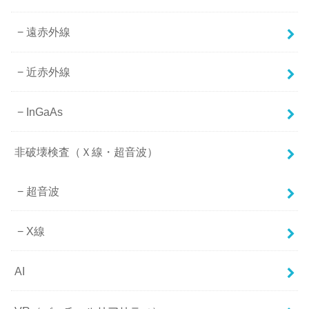
遠赤外線
近赤外線
InGaAs
非破壊検査（Ｘ線・超音波）
超音波
X線
AI