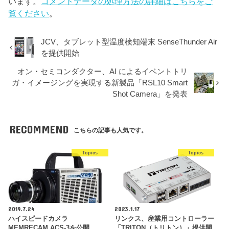
います。
コメントデータの処理方法の詳細はこちらをご
覧ください
。
JCV、タブレット型温度検知端末 SenseThunder Air
を提供開始
オン・セミコンダクター、AI によるイベントトリ
ガ・イメージングを実現する新製品「RSL10 Smart
Shot Camera」を発表
RECOMMEND
こちらの記事も人気です。
Topics
Topics
2019.7.24
2023.1.17
ハイスピードカメラ
リンクス、産業用コントローラー
MEMRECAM ACS-3を公開
「TRITON（トリトン）」提供開