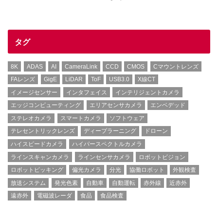
タグ
8K
ADAS
AI
CameraLink
CCD
CMOS
Cマウントレンズ
FAレンズ
GigE
LiDAR
ToF
USB3.0
X線CT
イメージセンサー
インタフェイス
インテリジェントカメラ
エッジコンピューティング
エリアセンサカメラ
エンベデッド
ステレオカメラ
スマートカメラ
ソフトウェア
テレセントリックレンズ
ディープラーニング
ドローン
ハイスピードカメラ
ハイパースペクトルカメラ
ラインスキャンカメラ
ラインセンサカメラ
ロボットビジョン
ロボットピッキング
偏光カメラ
分光
協働ロボット
外観検査
放送システム
発光色素
自動車
自動運転
赤外線
近赤外
遠赤外
電磁波レーダ
食品
食品検査