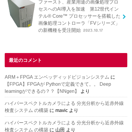
ファースト、産業用途の画像処理プロ
セスへのAI導入を加速 第12世代イン
テル® Core™ プロセッサーを搭載した
画像処理コントローラ「FVシリーズ」
の新機種を受注開始
2023.10.17
最近のコメント
ARM＋FPGA エンベッディッドビジョンシステム
に
【FPGA】FPGAが Pythonで定義できて。。 Deep
learningができるの？？【NNgen】
より
ハイパースペクトルカメラによる 分光分析から近赤外線
検査システム の構築
に
mavic
より
ハイパースペクトルカメラによる 分光分析から近赤外線
検査システム の構築
に
山田
より