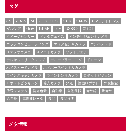
タグ
8K
ADAS
AI
CameraLink
CCD
CMOS
Cマウントレンズ
FAレンズ
GigE
LiDAR
ToF
USB3.0
X線CT
イメージセンサー
インタフェイス
インテリジェントカメラ
エッジコンピューティング
エリアセンサカメラ
エンベデッド
ステレオカメラ
スマートカメラ
ソフトウェア
テレセントリックレンズ
ディープラーニング
ドローン
ハイスピードカメラ
ハイパースペクトルカメラ
ラインスキャンカメラ
ラインセンサカメラ
ロボットビジョン
ロボットピッキング
偏光カメラ
分光
協働ロボット
外観検査
放送システム
発光色素
自動車
自動運転
赤外線
近赤外
遠赤外
電磁波レーダ
食品
食品検査
メタ情報