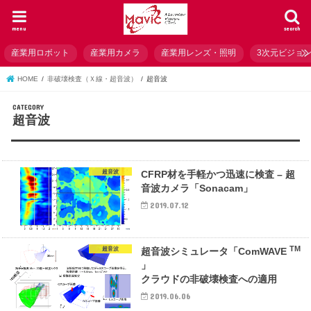
menu
search
産業用ロボット
産業用カメラ
産業用レンズ・照明
3次元ビジョ
HOME
非破壊検査（Ｘ線・超音波）
超音波
超音波
超音波
CFRP材を手軽かつ迅速に検査 – 超
音波カメラ「Sonacam」
2019.07.12
TM
超音波
超音波シミュレータ「ComWAVE
」
クラウドの非破壊検査への適用
2019.06.06