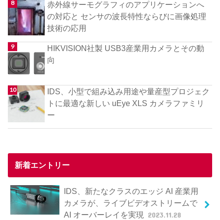
赤外線サーモグラフィのアプリケーションへ
の対応と センサの波長特性ならびに画像処理
技術の応用
HIKVISION社製 USB3産業用カメラとその動
向
IDS、小型で組み込み用途や量産型プロジェク
トに最適な新しい uEye XLS カメラファミリ
ー
新着エントリー
IDS、新たなクラスのエッジ AI 産業用
カメラが、ライブビデオストリームで
AI オーバーレイを実現
2023.11.28