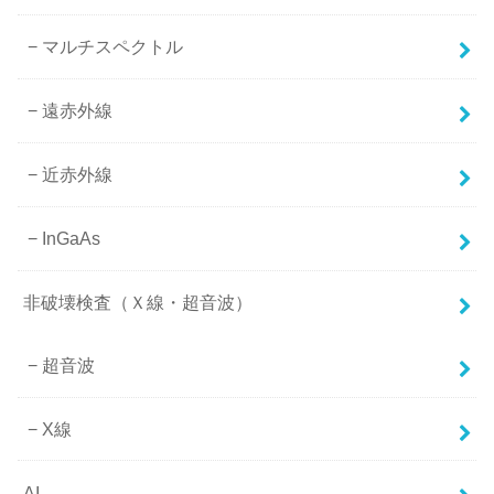
マルチスペクトル
遠赤外線
近赤外線
InGaAs
非破壊検査（Ｘ線・超音波）
超音波
X線
AI