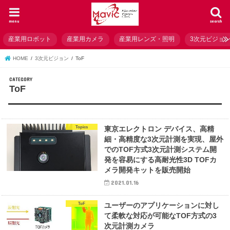
menu
search
産業用ロボット
産業用カメラ
産業用レンズ・照明
3次元ビジョ
HOME
3次元ビジョン
ToF
ToF
Topics
東京エレクトロン デバイス、高精
細・高精度な3次元計測を実現、屋外
でのTOF方式3次元計測システム開
発を容易にする高耐光性3D TOFカ
メラ開発キットを販売開始
2021.01.16
ToF
ユーザーのアプリケーションに対し
て柔軟な対応が可能なTOF方式の3
次元計測カメラ