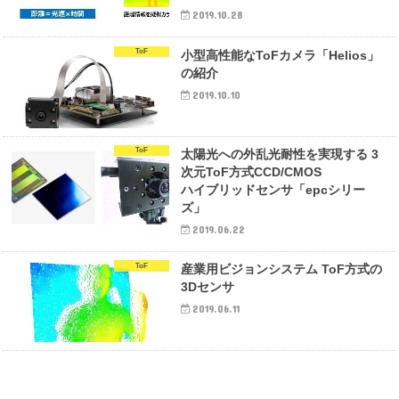
2019.10.28
ToF
小型高性能なToFカメラ「Helios」
の紹介
2019.10.10
ToF
太陽光への外乱光耐性を実現する 3
次元ToF方式CCD/CMOS
ハイブリッドセンサ「epcシリー
ズ」
2019.06.22
ToF
産業用ビジョンシステム ToF方式の
3Dセンサ
2019.06.11