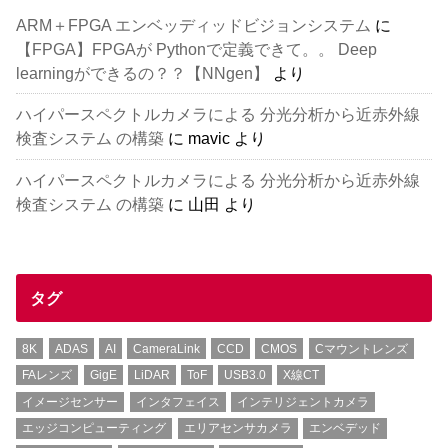
ARM＋FPGA エンベッディッドビジョンシステム
に
【FPGA】FPGAが Pythonで定義できて。。 Deep
learningができるの？？【NNgen】
より
ハイパースペクトルカメラによる 分光分析から近赤外線
検査システム の構築
に
mavic
より
ハイパースペクトルカメラによる 分光分析から近赤外線
検査システム の構築
に
山田
より
タグ
8K
ADAS
AI
CameraLink
CCD
CMOS
Cマウントレンズ
FAレンズ
GigE
LiDAR
ToF
USB3.0
X線CT
イメージセンサー
インタフェイス
インテリジェントカメラ
エッジコンピューティング
エリアセンサカメラ
エンベデッド