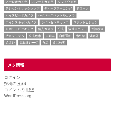
ステレオカメラ
スマートカメラ
ソフトウェア
テレセントリックレンズ
ディープラーニング
ドローン
ハイスピードカメラ
ハイパースペクトルカメラ
ラインスキャンカメラ
ラインセンサカメラ
ロボットビジョン
ロボットピッキング
偏光カメラ
分光
協働ロボット
外観検査
放送システム
発光色素
自動車
自動運転
赤外線
近赤外
遠赤外
電磁波レーダ
食品
食品検査
メタ情報
ログイン
投稿の
RSS
コメントの
RSS
WordPress.org