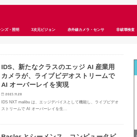
レンズ・照明
3次元ビジョン
赤外線カメラ・センサ
非破壊検査
ロボットビジョン
ステレオビジョン
ToF
サーモグラフィ
ハイパースペクトル
マルチスペクトル
遠赤外線
近赤外線
InGaAs
超音波
X線
IDS、新たなクラスのエッジ AI 産業用
カメラが、ライブビデオストリームで
AI オーバーレイを実現
2023.11.28
IDS NXT malibu は、エッジデバイスとして機能し、ライブビデオ
ストリームで AI オーバーレイを生…
Basler とシーメンス、コンピュータビ