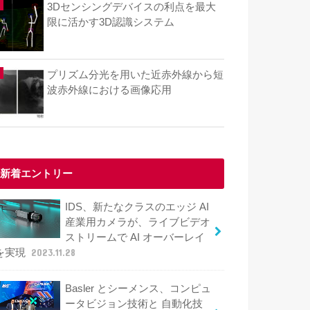
3Dセンシングデバイスの利点を最大
限に活かす3D認識システム
プリズム分光を用いた近赤外線から短
波赤外線における画像応用
新着エントリー
IDS、新たなクラスのエッジ AI
産業用カメラが、ライブビデオ
ストリームで AI オーバーレイ
を実現
2023.11.28
Basler とシーメンス、コンピュ
ータビジョン技術と 自動化技