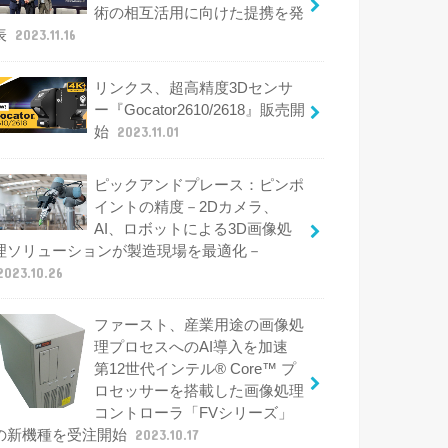
術の相互活用に向けた提携を発
表
2023.11.16
リンクス、超高精度3Dセンサ
ー『Gocator2610/2618』販売開
始
2023.11.01
ピックアンドプレース：ピンポ
イントの精度－2Dカメラ、
AI、ロボットによる3D画像処
理ソリューションが製造現場を最適化－
2023.10.26
ファースト、産業用途の画像処
理プロセスへのAI導入を加速
第12世代インテル® Core™ プ
ロセッサーを搭載した画像処理
コントローラ「FVシリーズ」
の新機種を受注開始
2023.10.17