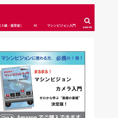
（Ｘ線・超音波）
AI
マシンビジョン入門
search