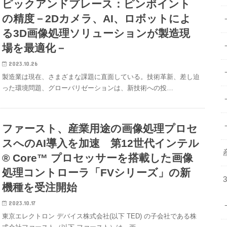
ピックアンドプレース：ピンポイント
の精度－2Dカメラ、AI、ロボットによ
る3D画像処理ソリューションが製造現
場を最適化－
2023.10.26
製造業は現在、さまざまな課題に直面している。技術革新、差し迫
った環境問題、グローバリゼーションは、新技術への投…
ファースト、産業用途の画像処理プロセ
スへのAI導入を加速 第12世代インテル
® Core™ プロセッサーを搭載した画像
処理コントローラ「FVシリーズ」の新
機種を受注開始
2023.10.17
東京エレクトロン デバイス株式会社(以下 TED) の子会社である株