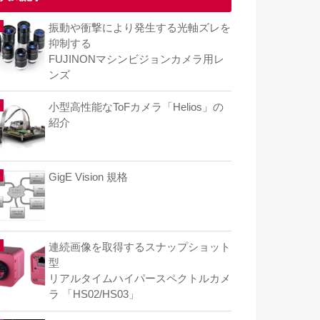
振動や衝撃により発生する光軸ズレを
抑制する
FUJINONマシンビジョンカメラ用レ
ンズ
小型高性能なToFカメラ「Helios」の
紹介
GigE Vision 規格
連続画像を取得するスナップショット
型
リアルタイムハイパースペクトルカメ
ラ 「HS02/HS03」