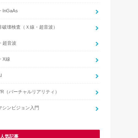
InGaAs
非破壊検査（Ｘ線・超音波）
超音波
X線
I
VR（バーチャルリアリティ）
マシンビジョン入門
人気記事