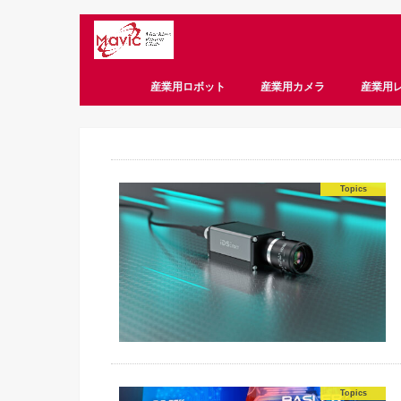
産業用ロボット
産業用カメラ
産業用
CameraLink
CoaXPress
GigE
USB3 Vision
偏光
スマートカメラ
Topics
Topics