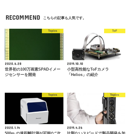
RECOMMEND
こちらの記事も人気です。
Topics
ToF
2020.6.28
2019.10.10
世界初の100万画素SPADイメー
小型高性能なToFカメラ
ジセンサーを開発
「Helios」の紹介
Topics
Topics
2020.1.14
2019.4.26
500m の遠距離計測が可能な“次
比類ないスピードで製品開発を加