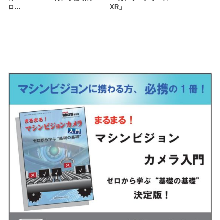
ロ…
XR」