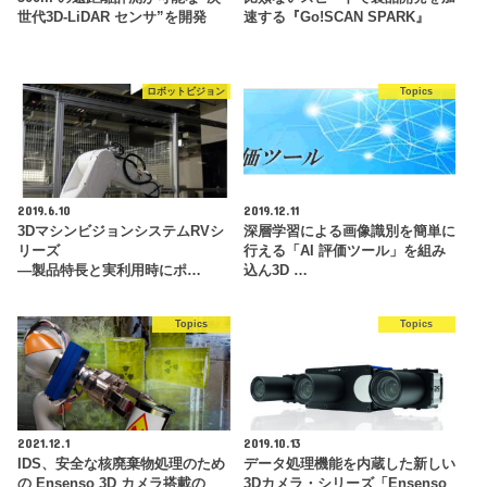
世代3D-LiDAR センサ”を開発
速する『Go!SCAN SPARK』
ロボットビジョン
Topics
2019.6.10
2019.12.11
3DマシンビジョンシステムRVシ
深層学習による画像識別を簡単に
リーズ
行える「AI 評価ツール」を組み
―製品特長と実利用時にポ…
込ん3D …
Topics
Topics
2021.12.1
2019.10.13
IDS、安全な核廃棄物処理のため
データ処理機能を内蔵した新しい
の Ensenso 3D カメラ搭載の
3Dカメラ・シリーズ「Ensenso