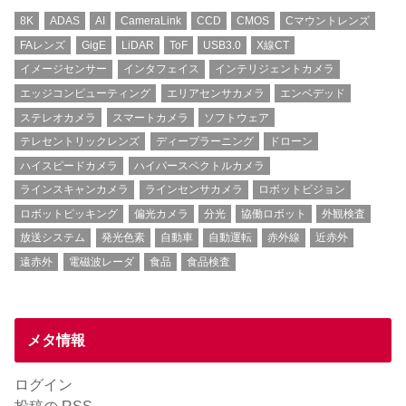
8K
ADAS
AI
CameraLink
CCD
CMOS
Cマウントレンズ
FAレンズ
GigE
LiDAR
ToF
USB3.0
X線CT
イメージセンサー
インタフェイス
インテリジェントカメラ
エッジコンピューティング
エリアセンサカメラ
エンベデッド
ステレオカメラ
スマートカメラ
ソフトウェア
テレセントリックレンズ
ディープラーニング
ドローン
ハイスピードカメラ
ハイパースペクトルカメラ
ラインスキャンカメラ
ラインセンサカメラ
ロボットビジョン
ロボットピッキング
偏光カメラ
分光
協働ロボット
外観検査
放送システム
発光色素
自動車
自動運転
赤外線
近赤外
遠赤外
電磁波レーダ
食品
食品検査
メタ情報
ログイン