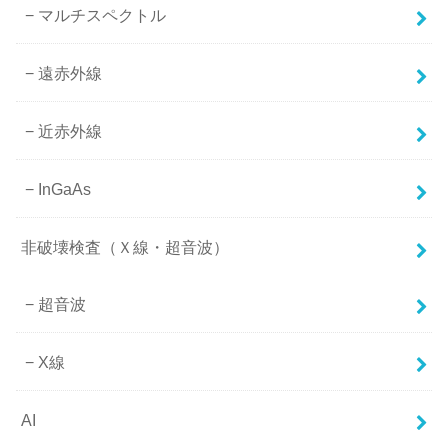
マルチスペクトル
遠赤外線
近赤外線
InGaAs
非破壊検査（Ｘ線・超音波）
超音波
X線
AI