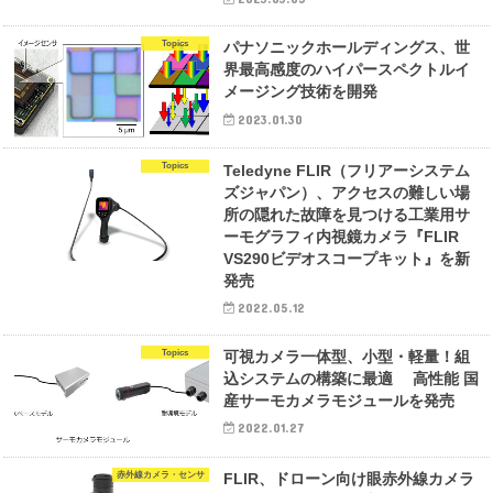
Topics
パナソニックホールディングス、世
界最高感度のハイパースペクトルイ
メージング技術を開発
2023.01.30
Topics
Teledyne FLIR（フリアーシステム
ズジャパン）、アクセスの難しい場
所の隠れた故障を見つける工業用サ
ーモグラフィ内視鏡カメラ『FLIR
VS290ビデオスコープキット』を新
発売
2022.05.12
Topics
可視カメラ一体型、小型・軽量！組
込システムの構築に最適 高性能 国
産サーモカメラモジュールを発売
2022.01.27
赤外線カメラ・センサ
FLIR、ドローン向け眼赤外線カメラ