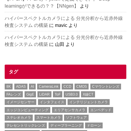
learningができるの？？【NNgen】
より
ハイパースペクトルカメラによる 分光分析から近赤外線
検査システム の構築
に
mavic
より
ハイパースペクトルカメラによる 分光分析から近赤外線
検査システム の構築
に
山田
より
タグ
8K
ADAS
AI
CameraLink
CCD
CMOS
Cマウントレンズ
FAレンズ
GigE
LiDAR
ToF
USB3.0
X線CT
イメージセンサー
インタフェイス
インテリジェントカメラ
エッジコンピューティング
エリアセンサカメラ
エンベデッド
ステレオカメラ
スマートカメラ
ソフトウェア
テレセントリックレンズ
ディープラーニング
ドローン