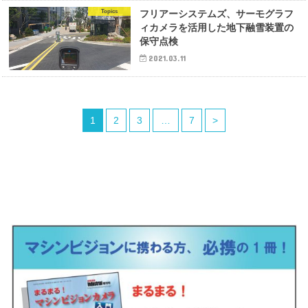
Topics
フリアーシステムズ、サーモグラフ
ィカメラを活用した地下融雪装置の
保守点検
2021.03.11
1
2
3
…
7
>