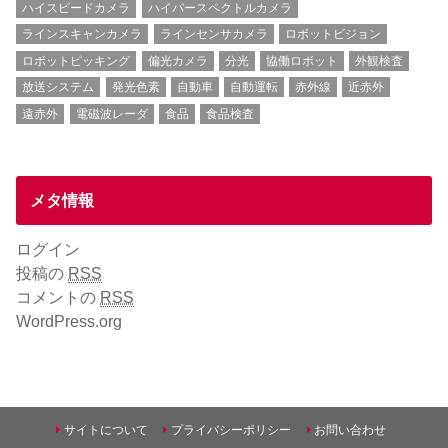
ハイスピードカメラ
ハイパースペクトルカメラ
ラインスキャンカメラ
ラインセンサカメラ
ロボットビジョン
ロボットピッキング
偏光カメラ
分光
協働ロボット
外観検査
放送システム
発光色素
自動車
自動運転
赤外線
近赤外
遠赤外
電磁波レーダ
食品
食品検査
メタ情報
ログイン
投稿の
RSS
コメントの
RSS
WordPress.org
サイトについて
プライバシーポリシー
お問い合わせ