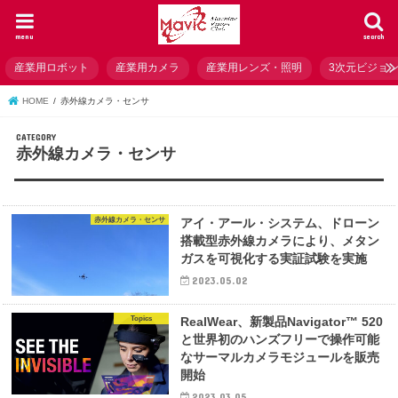
menu
search
産業用ロボット
産業用カメラ
産業用レンズ・照明
3次元ビジョ
HOME
赤外線カメラ・センサ
赤外線カメラ・センサ
赤外線カメラ・センサ
アイ・アール・システム、ドローン
搭載型赤外線カメラにより、メタン
ガスを可視化する実証試験を実施
2023.05.02
Topics
RealWear、新製品Navigator™ 520
と世界初のハンズフリーで操作可能
なサーマルカメラモジュールを販売
開始
2023.03.05