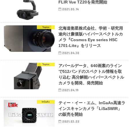
FLIR Vue TZ20を発売開始
2021.05.14
Topics
北海道衛星株式会社、学術・研究用
途向け廉価版ハイパースペクトルカ
メラ『Cosmos Eye series HSC
1701-Lite』をリリース
2021.04.30
Topics
アバールデータ、640画素のライン
で512バンドのスペクトル情報を取
り込む 高分解能ハイパースペクトル
カメラを開発、発売開始
2021.04.19
InGaAs
ティー・イー・エム、InGaAs高速ラ
インスキャンカメラ「LiSaSWIR」
の販売を開始
2021.03.22