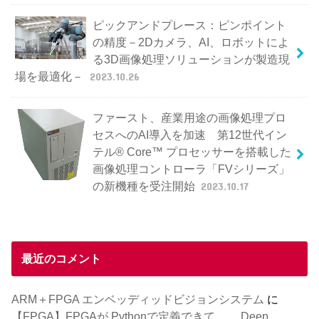
ピックアンドプレース：ピンポイント
の精度－2Dカメラ、AI、ロボットによ
る3D画像処理ソリューションが製造現
場を最適化－
2023.10.26
ファースト、産業用途の画像処理プロ
セスへのAI導入を加速 第12世代イン
テル® Core™ プロセッサーを搭載した
画像処理コントローラ「FVシリーズ」
の新機種を受注開始
2023.10.17
最近のコメント
ARM＋FPGA エンベッディッドビジョンシステム
に
【FPGA】FPGAが Pythonで定義できて。。 Deep