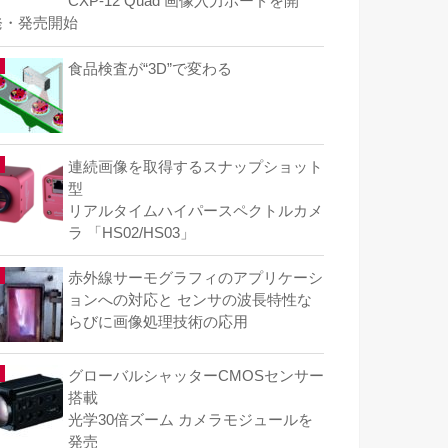
CXP-12 Quad 画像入力ボードを開
発・発売開始
食品検査が“3D”で変わる
連続画像を取得するスナップショット
型
リアルタイムハイパースペクトルカメ
ラ 「HS02/HS03」
赤外線サーモグラフィのアプリケーシ
ョンへの対応と センサの波長特性な
らびに画像処理技術の応用
グローバルシャッターCMOSセンサー
搭載
光学30倍ズーム カメラモジュールを
発売