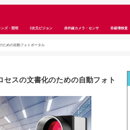
レンズ・照明
3次元ビジョン
赤外線カメラ・センサ
非破壊検査
ロボットビジョン
ステレオビジョン
ToF
サーモグラフィ
ハイパースペクトル
マルチスペクトル
遠赤外線
近赤外線
InGaAs
超音波
X線
のための自動フォトポータル
ロセスの文書化のための自動フォト