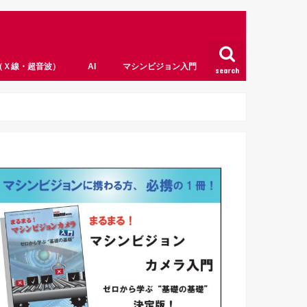
（Ｘ線・超音波）
AI
マシンビジョン入門
search