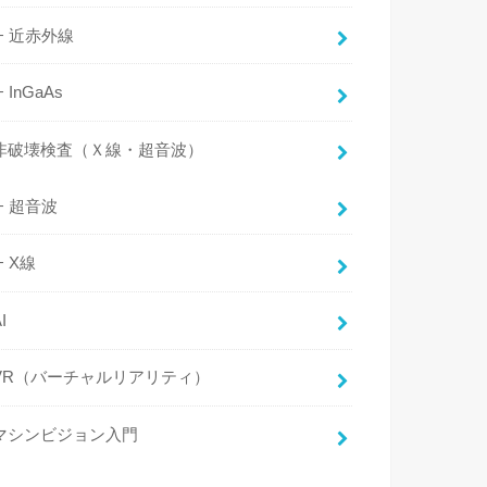
近赤外線
InGaAs
非破壊検査（Ｘ線・超音波）
超音波
X線
I
VR（バーチャルリアリティ）
マシンビジョン入門