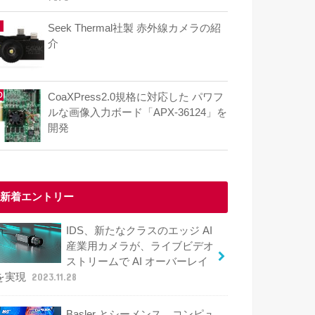
Seek Thermal社製 赤外線カメラの紹
介
CoaXPress2.0規格に対応した パワフ
ルな画像入力ボード「APX-36124」を
開発
新着エントリー
IDS、新たなクラスのエッジ AI
産業用カメラが、ライブビデオ
ストリームで AI オーバーレイ
を実現
2023.11.28
Basler とシーメンス、コンピュ