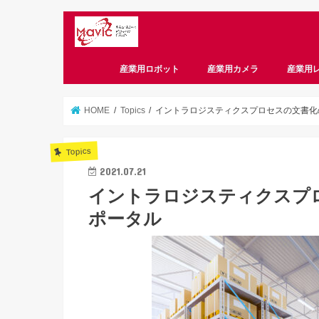
産業用ロボット
産業用カメラ
産業用
CameraLink
CoaXPress
GigE
USB3 Vision
偏光
スマートカメラ
HOME
Topics
イントラロジスティクスプロセスの文書化
Topics
2021.07.21
イントラロジスティクスプ
ポータル