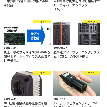
『第六回 現場川柳』の作品募集
自動車事故削減を目指し開発中の
を開始
AIドライバーアシスタント
『Py…
Topics
Topics
2022.3.19
2019.12.27
東芝、手のひらサイズのLiDARを
超高速ディープラーニングシステ
開発世界―トップクラスの画質で
ム「CS-1」の受注を開始
世界最長…
Topics
Topics
2020.3.19
2021.1.19
NIT社製 溶接や屋外撮影にも最
ルーシッドビジョンラボ、IP67