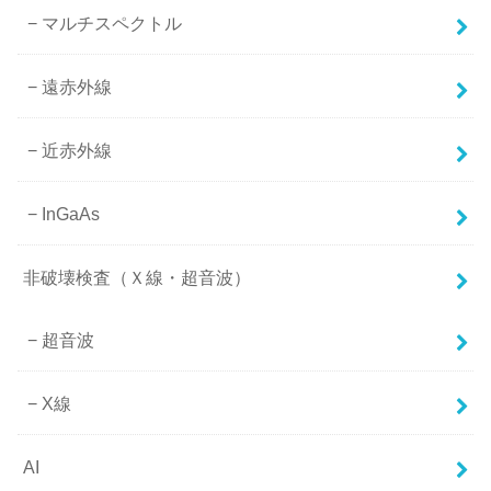
マルチスペクトル
遠赤外線
近赤外線
InGaAs
非破壊検査（Ｘ線・超音波）
超音波
X線
AI