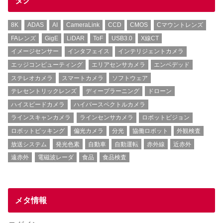
8K
ADAS
AI
CameraLink
CCD
CMOS
Cマウントレンズ
FAレンズ
GigE
LiDAR
ToF
USB3.0
X線CT
イメージセンサー
インタフェイス
インテリジェントカメラ
エッジコンピューティング
エリアセンサカメラ
エンベデッド
ステレオカメラ
スマートカメラ
ソフトウェア
テレセントリックレンズ
ディープラーニング
ドローン
ハイスピードカメラ
ハイパースペクトルカメラ
ラインスキャンカメラ
ラインセンサカメラ
ロボットビジョン
ロボットピッキング
偏光カメラ
分光
協働ロボット
外観検査
放送システム
発光色素
自動車
自動運転
赤外線
近赤外
遠赤外
電磁波レーダ
食品
食品検査
メタ情報