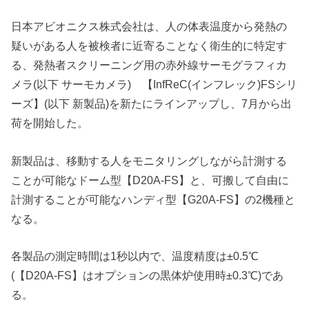
日本アビオニクス株式会社は、人の体表温度から発熱の
疑いがある人を被検者に近寄ることなく衛生的に特定す
る、発熱者スクリーニング用の赤外線サーモグラフィカ
メラ(以下 サーモカメラ) 【InfReC(インフレック)FSシリ
ーズ】(以下 新製品)を新たにラインアップし、7月から出
荷を開始した。
新製品は、移動する人をモニタリングしながら計測する
ことが可能なドーム型【D20A-FS】と、可搬して自由に
計測することが可能なハンディ型【G20A-FS】の2機種と
なる。
各製品の測定時間は1秒以内で、温度精度は±0.5℃
(【D20A-FS】はオプションの黒体炉使用時±0.3℃)であ
る。