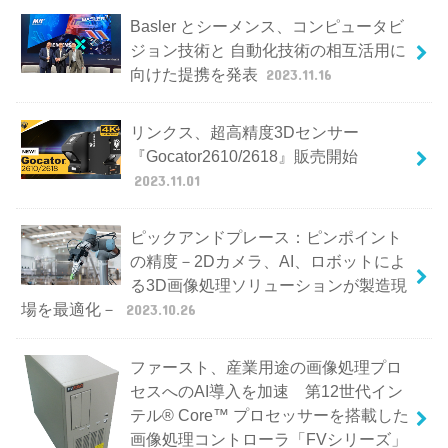
Basler とシーメンス、コンピュータビ
ジョン技術と 自動化技術の相互活用に
向けた提携を発表
2023.11.16
リンクス、超高精度3Dセンサー
『Gocator2610/2618』販売開始
2023.11.01
ピックアンドプレース：ピンポイント
の精度－2Dカメラ、AI、ロボットによ
る3D画像処理ソリューションが製造現
場を最適化－
2023.10.26
ファースト、産業用途の画像処理プロ
セスへのAI導入を加速 第12世代イン
テル® Core™ プロセッサーを搭載した
画像処理コントローラ「FVシリーズ」