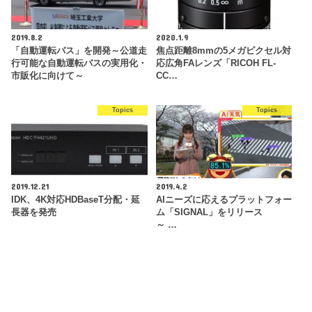
2019.8.2
2020.1.9
「自動運転バス」を開発～公道走
焦点距離8mmの5メガピクセル対
行可能な自動運転バスの実用化・
応広角FAレンズ「RICOH FL-
市販化に向けて～
CC…
Topics
Topics
2019.12.21
2019.4.2
IDK、4K対応HDBaseT分配・延
AIニーズに応えるプラットフォー
長器を発売
ム「SIGNAL」をリリース
～ …