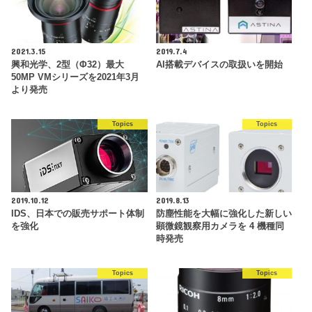
2021.3.15
2019.7.4
興和光学、2型（Φ32）最大
AI搭載デバイスの取扱いを開始
50MP VMシリーズを2021年3月
より発売
Topics
Topics
2019.10.12
2019.8.13
IDS、日本での販売サポート体制
防塵性能を大幅に強化した新しい
を強化
顕微鏡観察用カメラを 4 機種同
時発売
Topics
Topics