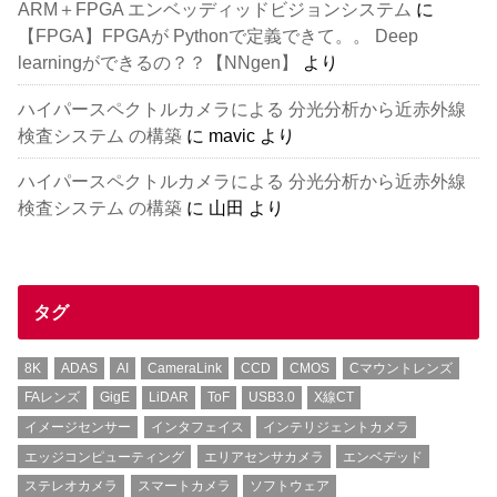
ARM＋FPGA エンベッディッドビジョンシステム
に
【FPGA】FPGAが Pythonで定義できて。。 Deep
learningができるの？？【NNgen】
より
ハイパースペクトルカメラによる 分光分析から近赤外線
検査システム の構築
に
mavic
より
ハイパースペクトルカメラによる 分光分析から近赤外線
検査システム の構築
に
山田
より
タグ
8K
ADAS
AI
CameraLink
CCD
CMOS
Cマウントレンズ
FAレンズ
GigE
LiDAR
ToF
USB3.0
X線CT
イメージセンサー
インタフェイス
インテリジェントカメラ
エッジコンピューティング
エリアセンサカメラ
エンベデッド
ステレオカメラ
スマートカメラ
ソフトウェア