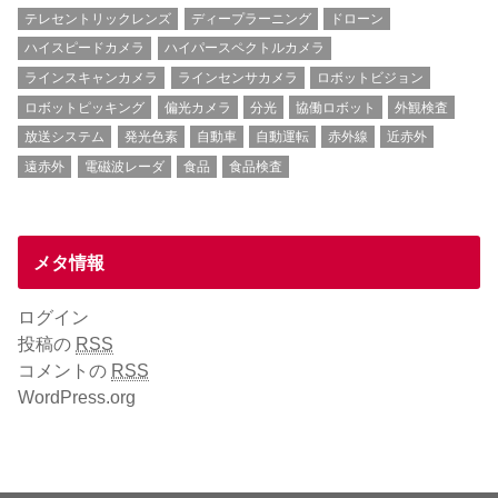
テレセントリックレンズ
ディープラーニング
ドローン
ハイスピードカメラ
ハイパースペクトルカメラ
ラインスキャンカメラ
ラインセンサカメラ
ロボットビジョン
ロボットピッキング
偏光カメラ
分光
協働ロボット
外観検査
放送システム
発光色素
自動車
自動運転
赤外線
近赤外
遠赤外
電磁波レーダ
食品
食品検査
メタ情報
ログイン
投稿の
RSS
コメントの
RSS
WordPress.org