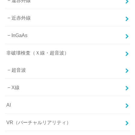
遠赤外線
近赤外線
InGaAs
非破壊検査（Ｘ線・超音波）
超音波
X線
AI
VR（バーチャルリアリティ）