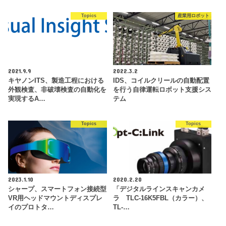
Topics
産業用ロボット
2021.9.9
2022.3.2
キヤノンITS、製造工程における
IDS、コイルクリールの自動配置
外観検査、非破壊検査の自動化を
を行う自律運転ロボット支援シス
実現するA…
テム
Topics
Topics
2023.1.10
2020.2.20
シャープ、スマートフォン接続型
「デジタルラインスキャンカメ
VR用ヘッドマウントディスプレ
ラ TLC-16K5FBL（カラー）、
イのプロトタ…
TL-…