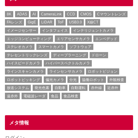
8K
ADAS
AI
CameraLink
CCD
CMOS
Cマウントレンズ
FAレンズ
GigE
LiDAR
ToF
USB3.0
X線CT
イメージセンサー
インタフェイス
インテリジェントカメラ
エッジコンピューティング
エリアセンサカメラ
エンベデッド
ステレオカメラ
スマートカメラ
ソフトウェア
テレセントリックレンズ
ディープラーニング
ドローン
ハイスピードカメラ
ハイパースペクトルカメラ
ラインスキャンカメラ
ラインセンサカメラ
ロボットビジョン
ロボットピッキング
偏光カメラ
分光
協働ロボット
外観検査
放送システム
発光色素
自動車
自動運転
赤外線
近赤外
遠赤外
電磁波レーダ
食品
食品検査
メタ情報
ログイン