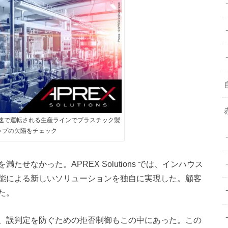
、高速で運転される生産ラインでプラスチック製
ップの欠陥をチェック
せなかった。APREX Solutions では、インハウス
能による新しいソリューションを独自に実現した。顧客
た。
、誤判定を防ぐための拒否制御もこの中にあった。この