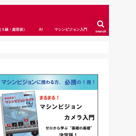
（Ｘ線・超音波）
AI
マシンビジョン入門
search