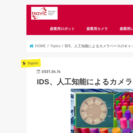
産業用ロボット
産業用カメラ
産業用
CameraLink
CoaXPress
GigE
USB3 Vision
偏光
スマートカメラ
HOME
Topics
IDS、人工知能によるカメラベースのキャ
Topics
2021.04.14
IDS、人工知能によるカメ