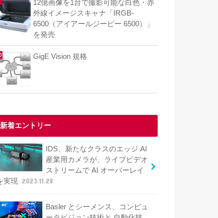
12億画像を1台で撮影可能な白色・赤
外線イメージスキャナ「IRGB-
6500（アイアールジービー 6500）」
を発売
GigE Vision 規格
新着エントリー
IDS、新たなクラスのエッジ AI
産業用カメラが、ライブビデオ
ストリームで AI オーバーレイ
を実現
2023.11.28
Basler とシーメンス、コンピュ
ータビジョン技術と 自動化技