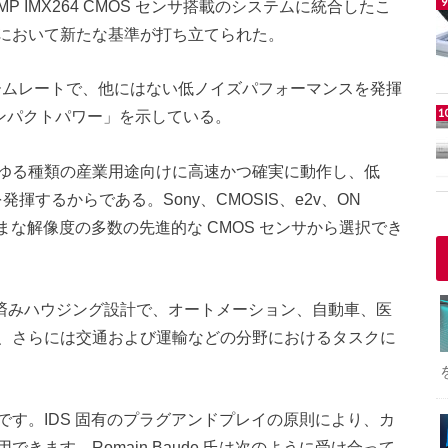
 MP IMX264 CMOS センサ搭載のシステムに統合したこ
において新たな基準が打ち立てられた。
 のフレームレートで、他にはない低ノイズパフォーマンスを発揮
ンパクトパワー」を示している。
ゆる種類の産業用途向けに高速かつ確実に動作し、低
ートを発揮するからである。Sony、CMOSIS、e2v、ON
さまざまな解像度の多数の先進的な CMOS センサから選択でき
な特許取得済みハウジング設計で、オートメーション、自動車、医
、さらには交通および運輸などの分野におけるタスクに
す。IDS 固有のプラグアンドプレイの原則により、カ
きます。Romain Baude 氏は次のように受け合って