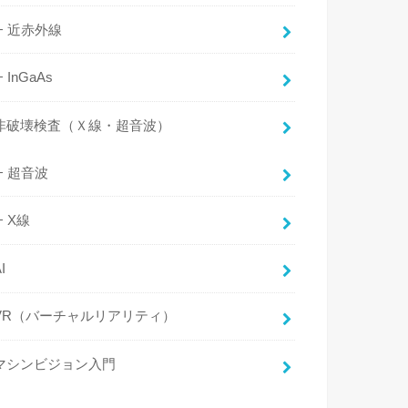
近赤外線
InGaAs
非破壊検査（Ｘ線・超音波）
超音波
X線
I
VR（バーチャルリアリティ）
マシンビジョン入門