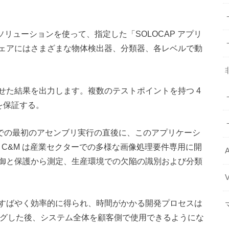
AI ソリューションを使って、指定した「SOLOCAP アプリ
ェアにはさまざまな物体検出器、分類器、各レベルで動
せた結果を出力します。複数のテストポイントを持つ 4
度を保証する。
 C&M での最初のアセンブリ実行の直後に、このアプリケーシ
ck C&M は産業セクターでの多様な画像処理要件専用に開
A
御と保護から測定、生産環境での欠陥の識別および分類
すばやく効率的に得られ、時間がかかる開発プロセスは
ングした後、システム全体を顧客側で使用できるようにな