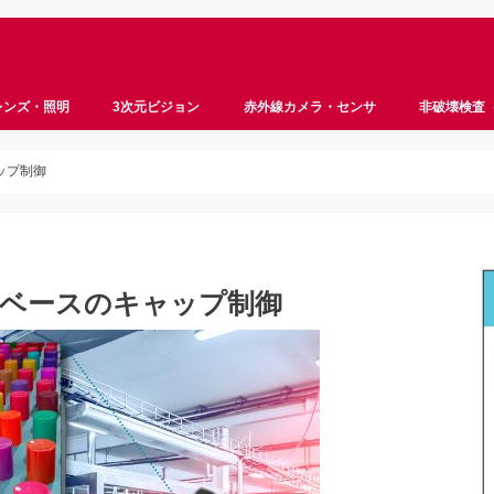
レンズ・照明
3次元ビジョン
赤外線カメラ・センサ
非破壊検査
ロボットビジョン
ステレオビジョン
ToF
サーモグラフィ
ハイパースペクトル
マルチスペクトル
遠赤外線
近赤外線
InGaAs
超音波
X線
ップ制御
ラベースのキャップ制御