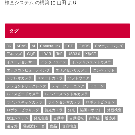
検査システム の構築
に
山田
より
タグ
8K
ADAS
AI
CameraLink
CCD
CMOS
Cマウントレンズ
FAレンズ
GigE
LiDAR
ToF
USB3.0
X線CT
イメージセンサー
インタフェイス
インテリジェントカメラ
エッジコンピューティング
エリアセンサカメラ
エンベデッド
ステレオカメラ
スマートカメラ
ソフトウェア
テレセントリックレンズ
ディープラーニング
ドローン
ハイスピードカメラ
ハイパースペクトルカメラ
ラインスキャンカメラ
ラインセンサカメラ
ロボットビジョン
ロボットピッキング
偏光カメラ
分光
協働ロボット
外観検査
放送システム
発光色素
自動車
自動運転
赤外線
近赤外
遠赤外
電磁波レーダ
食品
食品検査