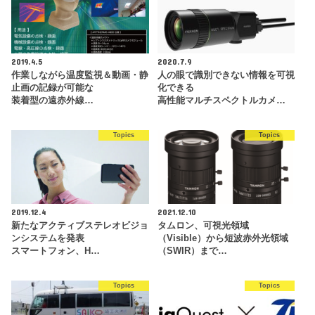
2019.4.5
2020.7.9
作業しながら温度監視＆動画・静
人の眼で識別できない情報を可視
止画の記録が可能な
化できる
装着型の遠赤外線…
高性能マルチスペクトルカメ…
Topics
Topics
2019.12.4
2021.12.10
新たなアクティブステレオビジョ
タムロン、可視光領域
ンシステムを発表
（Visible）から短波赤外光領域
スマートフォン、H…
（SWIR）まで…
Topics
Topics