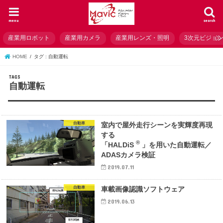
menu
search
産業用ロボット
産業用カメラ
産業用レンズ・照明
3次元ビジョ
HOME
タグ : 自動運転
自動運転
自動車
室内で屋外走行シーンを実輝度再現
する
®
「HALDiS
」を用いた自動運転／
ADASカメラ検証
2019.07.11
自動車
車載画像認識ソフトウェア
2019.06.13