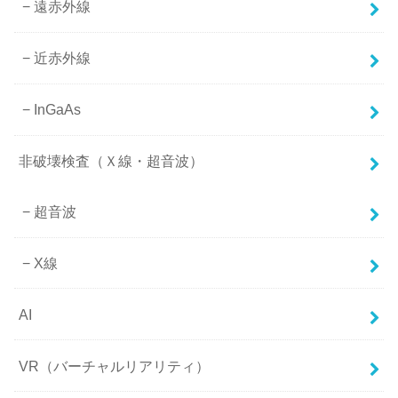
遠赤外線
近赤外線
InGaAs
非破壊検査（Ｘ線・超音波）
超音波
X線
AI
VR（バーチャルリアリティ）