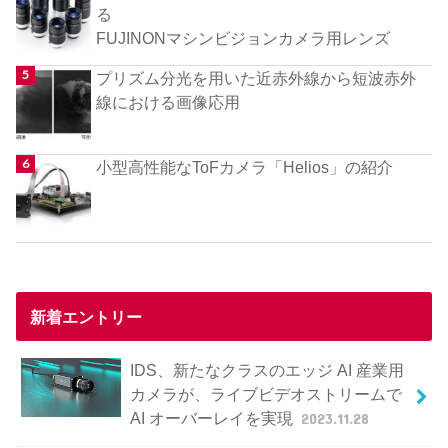
る
FUJINONマシンビジョンカメラ用レンズ
プリズム分光を用いた近赤外線から短波赤外
線における画像応用
小型高性能なToFカメラ「Helios」の紹介
新着エントリー
IDS、新たなクラスのエッジ AI 産業用
カメラが、ライブビデオストリームで
AI オーバーレイを実現
2023.11.28