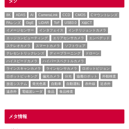
タグ
8K
ADAS
AI
CameraLink
CCD
CMOS
Cマウントレンズ
FAレンズ
GigE
LiDAR
ToF
USB3.0
X線CT
イメージセンサー
インタフェイス
インテリジェントカメラ
エッジコンピューティング
エリアセンサカメラ
エンベデッド
ステレオカメラ
スマートカメラ
ソフトウェア
テレセントリックレンズ
ディープラーニング
ドローン
ハイスピードカメラ
ハイパースペクトルカメラ
ラインスキャンカメラ
ラインセンサカメラ
ロボットビジョン
ロボットピッキング
偏光カメラ
分光
協働ロボット
外観検査
放送システム
発光色素
自動車
自動運転
赤外線
近赤外
遠赤外
電磁波レーダ
食品
食品検査
メタ情報