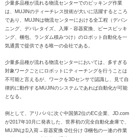
少量多品種が流れる物流センターでのピッキング作業
は、MUJINのティーチレス技術が大いに活躍するところ
であり、MUJINは物流センターにおける全工程（デバン
ニング、デパレタイズ、入庫・容器変換、ピースピッキ
ング、梱包、ランダム積みつけ）のロボット自動化を一
気通貫で提供できる唯一の会社である。
少量多品種が流れる物流センターにおいては、多すぎる
対象ワークごとにロボットにティーチングを行うことは
不可能と言えるが、ワークを3Dセンサで認識し、見て自
律的に動作するMUJINのシステムであれば自動化が可能
となる。
例として、アリババに次ぐ中国第2位のEC企業、JD.com
が2017年10月に発表した、世界初の完全自動化倉庫で、
MUJINは➀入荷→容器変換 ➁仕分け ➂梱包の一連の作業