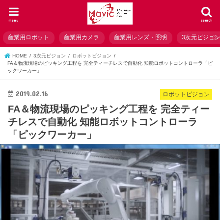
menu
search
産業用ロボット
産業用カメラ
産業用レンズ・照明
3次元ビジョ
HOME
3次元ビジョン
ロボットビジョン
FA＆物流現場のピッキング工程を 完全ティーチレスで自動化 知能ロボットコントローラ「ピ
ックワーカー」
2019.02.16
ロボットビジョン
FA＆物流現場のピッキング工程を 完全ティー
チレスで自動化 知能ロボットコントローラ
「ピックワーカー」