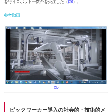
を行うロボット十数台を受注した（
）。
図5
参考動画
図5
ピックワーカー導入の社会的・技術的メ