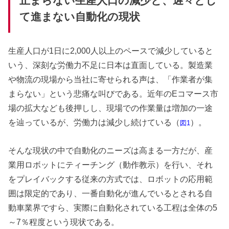
止まらない生産人口の減少と、遅々とし
て進まない自動化の現状
生産人口が1日に2,000人以上のペースで減少していると
いう、深刻な労働力不足に日本は直面している。製造業
や物流の現場から当社に寄せられる声は、「作業者が集
まらない」という悲痛な叫びである。近年のEコマース市
場の拡大なども後押しし、現場での作業量は増加の一途
を辿っているが、労働力は減少し続けている（
）。
図1
そんな現状の中で自動化のニーズは高まる一方だが、産
業用ロボットにティーチング（動作教示）を行い、それ
をプレイバックする従来の方式では、ロボットの応用範
囲は限定的であり、一番自動化が進んでいるとされる自
動車業界ですら、実際に自動化されている工程は全体の5
～7％程度という現状である。