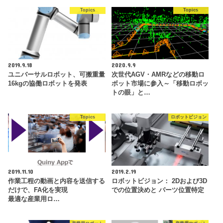
Topics
Topics
2019.9.18
2020.9.9
ユニバーサルロボット、可搬重量
次世代AGV・AMRなどの移動ロ
16kgの協働ロボットを発表
ボット市場に参入～「移動ロボッ
トの眼」と…
Topics
ロボットビジョン
2019.11.10
2019.2.19
作業工程の動画と内容を送信する
ロボットビジョン： 2Dおよび3D
だけで、FA化を実現
での位置決めと パーツ位置特定
最適な産業用ロ…