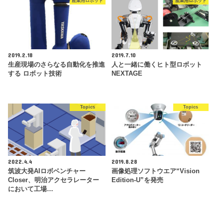
産業用ロボット
産業用ロボット
2019.2.18
2019.7.10
生産現場のさらなる自動化を推進
人と一緒に働くヒト型ロボット
する ロボット技術
NEXTAGE
Topics
Topics
2022.4.4
2019.8.28
筑波大発AIロボベンチャー
画像処理ソフトウエア“Vision
Closer、明治アクセラレーター
Edition-U”を発売
において工場…