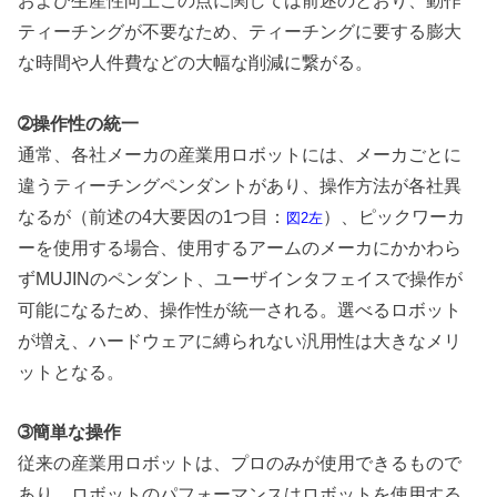
および生産性向上この点に関しては前述のとおり、動作
ティーチングが不要なため、ティーチングに要する膨大
な時間や人件費などの大幅な削減に繋がる。
➁操作性の統一
通常、各社メーカの産業用ロボットには、メーカごとに
違うティーチングペンダントがあり、操作方法が各社異
なるが（前述の4大要因の1つ目：
）、ピックワーカ
図2左
ーを使用する場合、使用するアームのメーカにかかわら
ずMUJINのペンダント、ユーザインタフェイスで操作が
可能になるため、操作性が統一される。選べるロボット
が増え、ハードウェアに縛られない汎用性は大きなメリ
ットとなる。
➂簡単な操作
従来の産業用ロボットは、プロのみが使用できるもので
あり、ロボットのパフォーマンスはロボットを使用する