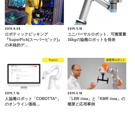
2019.8.28
2019.9.18
ロボティックピッキング
ユニバーサルロボット、可搬重量
『SuperPick(スーパーピック)』
16kgの協働ロボットを発表
の本格的デ…
Topics
産業用ロボット
2019.7.16
2019.4.10
®
人協働ロボット「COBOTTA
」
「LBR iiwa」と「KMR iiwa」の
のオンライン価格…
概要と応用事例