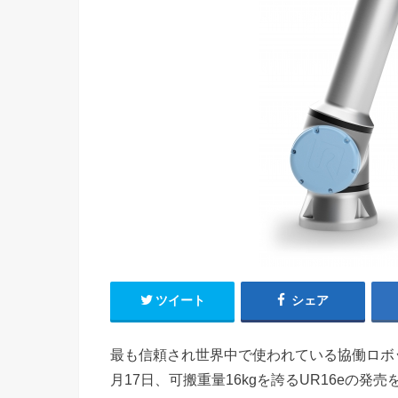
ツイート
シェア
最も信頼され世界中で使われている協働ロボッ
月17日、可搬重量16kgを誇るUR16eの発