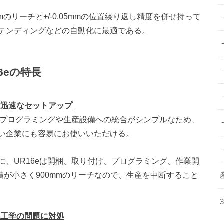
mmのリーチと+/-0.05mmの位置繰り返し精度を併せ持って
テンディングなどの自動化に最適である。
16eの特長
、迅速なセットアップ
。プログラミングや生産設備への統合がシンプルなため、
い企業にも容易にお使いいただける。
、UR16eは開梱、取り付け、プログラミング、作業開
積が小さく900mmのリーチなので、生産を中断すること
間工学の問題に対処