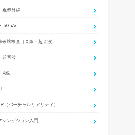
近赤外線
InGaAs
非破壊検査（Ｘ線・超音波）
超音波
X線
I
VR（バーチャルリアリティ）
マシンビジョン入門