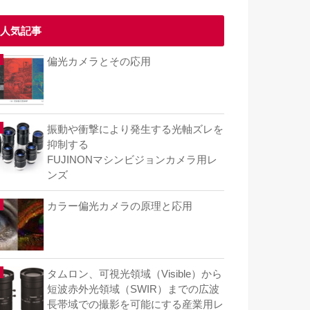
人気記事
偏光カメラとその応用
振動や衝撃により発生する光軸ズレを
抑制する
FUJINONマシンビジョンカメラ用レ
ンズ
カラー偏光カメラの原理と応用
タムロン、可視光領域（Visible）から
短波赤外光領域（SWIR）までの広波
長帯域での撮影を可能にする産業用レ