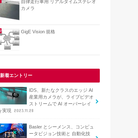
自律走行車用 リアルタイムステレオ
カメラ
GigE Vision 規格
新着エントリー
IDS、新たなクラスのエッジ AI
産業用カメラが、ライブビデオ
ストリームで AI オーバーレイ
を実現
2023.11.28
Basler とシーメンス、コンピュ
ータビジョン技術と 自動化技