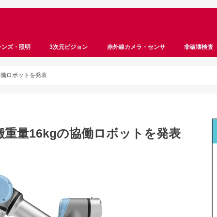
レンズ・照明
3次元ビジョン
赤外線カメラ・センサ
非破壊検査
ロボットビジョン
ステレオビジョン
ToF
サーモグラフィ
ハイパースペクトル
マルチスペクトル
遠赤外線
近赤外線
InGaAs
超音波
X線
協働ロボットを発表
重量16kgの協働ロボットを発表