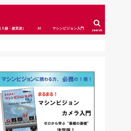
（Ｘ線・超音波）
AI
マシンビジョン入門
search