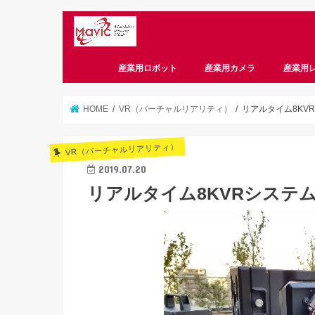
産業用ロボット
産業用カメラ
産業用
CameraLink
CoaXPress
GigE
USB3 Vision
偏光
スマートカメラ
HOME
VR（バーチャルリアリティ）
リアルタイム8KV
VR（バーチャルリアリティ）
2019.07.20
リアルタイム8KVRシステ