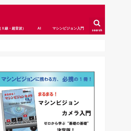
（Ｘ線・超音波）
AI
マシンビジョン入門
search