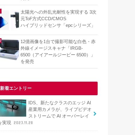
太陽光への外乱光耐性を実現する 3次
元ToF方式CCD/CMOS
ハイブリッドセンサ「epcシリーズ」
12億画像を1台で撮影可能な白色・赤
外線イメージスキャナ「IRGB-
6500（アイアールジービー 6500）」
を発売
新着エントリー
IDS、新たなクラスのエッジ AI
産業用カメラが、ライブビデオ
ストリームで AI オーバーレイ
を実現
2023.11.28