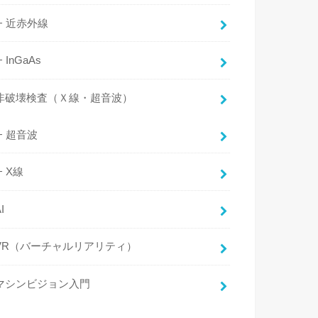
近赤外線
InGaAs
非破壊検査（Ｘ線・超音波）
超音波
X線
I
VR（バーチャルリアリティ）
マシンビジョン入門