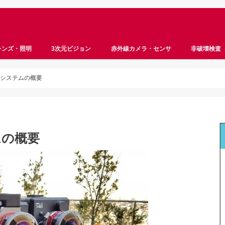
レンズ・照明
3次元ビジョン
赤外線カメラ・センサ
非破壊検査
ロボットビジョン
ステレオビジョン
ToF
サーモグラフィ
ハイパースペクトル
マルチスペクトル
遠赤外線
近赤外線
InGaAs
超音波
X線
Rシステムの概要
ムの概要