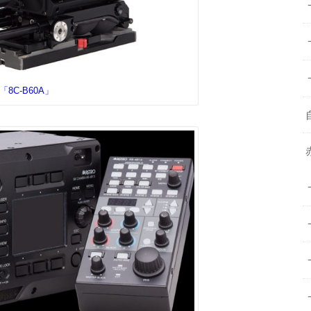
8C-B60A」