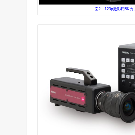
図2 120p撮影用8Kカメ