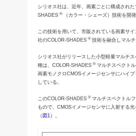
シリオス社は、近年、画素ごとに構成されたマ
®
SHADES
（カラー・シェーズ）技術を開
この技術を用いて、市販されている画素サイズ5
®
社のCOLOR-SHADES
技術を融合しマルチ
シリオス社がリリースした小型軽量マルチスペク
®
種は、COLOR-SHADES
マルチスペクトルフ
画素モノクロCMOSイメージセンサにハイ
している。
®
このCOLOR-SHADES
マルチスペクトルフ
もので、CMOSイメージセンサに入射する
（
）。
図1