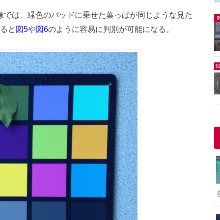
像では、緑色のパッドに乗せた葉っぱが同じような見た
すると
や
のように容易に判別が可能になる。
図5
図6