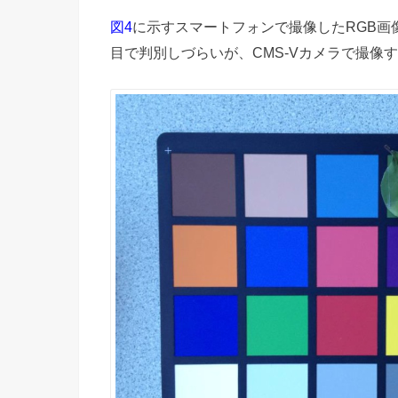
に示すスマートフォンで撮像したRGB画
図4
目で判別しづらいが、CMS-Vカメラで撮像