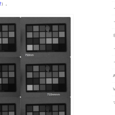
）。
2
A