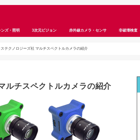
レンズ・照明
3次元ビジョン
赤外線カメラ・センサ
非破壊検査
ロボットビジョン
ステレオビジョン
ToF
サーモグラフィ
ハイパースペクトル
マルチスペクトル
遠赤外線
近赤外線
InGaAs
超音波
X線
オステクノロジーズ社 マルチスペクトルカメラの紹介
 マルチスペクトルカメラの紹介