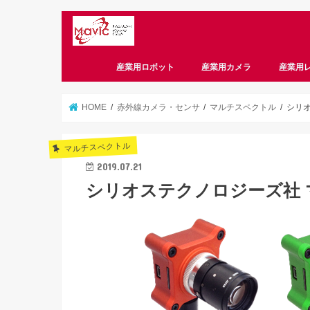
産業用ロボット
産業用カメラ
産業用
CameraLink
CoaXPress
GigE
USB3 Vision
偏光
スマートカメラ
HOME
赤外線カメラ・センサ
マルチスペクトル
シリ
マルチスペクトル
2019.07.21
シリオステクノロジーズ社