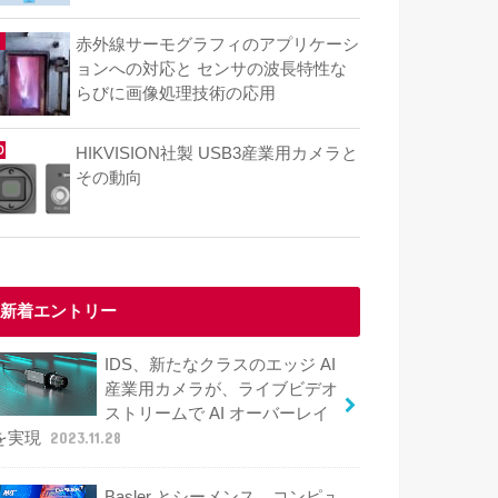
赤外線サーモグラフィのアプリケーシ
ョンへの対応と センサの波長特性な
らびに画像処理技術の応用
HIKVISION社製 USB3産業用カメラと
その動向
新着エントリー
IDS、新たなクラスのエッジ AI
産業用カメラが、ライブビデオ
ストリームで AI オーバーレイ
を実現
2023.11.28
Basler とシーメンス、コンピュ