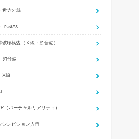
近赤外線
InGaAs
非破壊検査（Ｘ線・超音波）
超音波
X線
I
VR（バーチャルリアリティ）
マシンビジョン入門