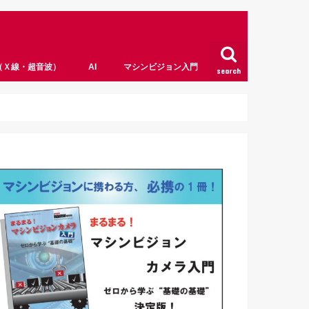
（Ｘ線・超音波）
AI
マシンビジョン入門
search