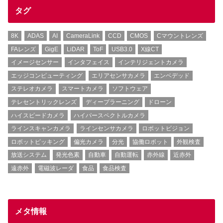
タグ
8K
ADAS
AI
CameraLink
CCD
CMOS
Cマウントレンズ
FAレンズ
GigE
LiDAR
ToF
USB3.0
X線CT
イメージセンサー
インタフェイス
インテリジェントカメラ
エッジコンピューティング
エリアセンサカメラ
エンベデッド
ステレオカメラ
スマートカメラ
ソフトウェア
テレセントリックレンズ
ディープラーニング
ドローン
ハイスピードカメラ
ハイパースペクトルカメラ
ラインスキャンカメラ
ラインセンサカメラ
ロボットビジョン
ロボットピッキング
偏光カメラ
分光
協働ロボット
外観検査
放送システム
発光色素
自動車
自動運転
赤外線
近赤外
遠赤外
電磁波レーダ
食品
食品検査
メタ情報