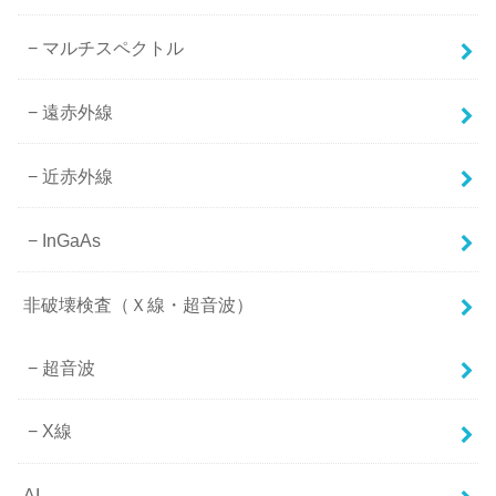
マルチスペクトル
遠赤外線
近赤外線
InGaAs
非破壊検査（Ｘ線・超音波）
超音波
X線
AI