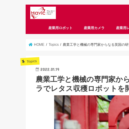
産業用ロボット
産業用カメラ
産業用
CameraLink
CoaXPress
GigE
USB3 Vision
偏光
スマートカメラ
HOME
Topics
農業工学と機械の専門家からなる英国の研究
Topics
2022.01.19
農業工学と機械の専門家から
ラでレタス収穫ロボットを