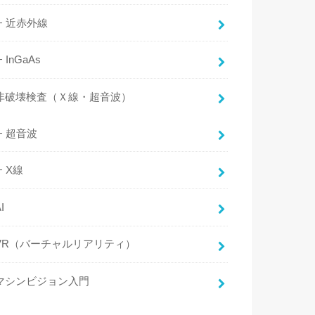
近赤外線
InGaAs
非破壊検査（Ｘ線・超音波）
超音波
X線
I
VR（バーチャルリアリティ）
マシンビジョン入門