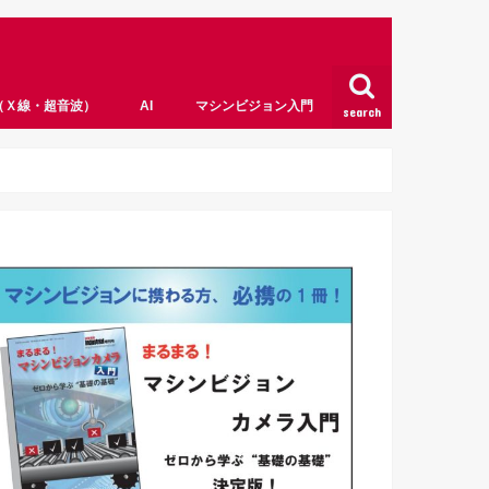
（Ｘ線・超音波）
AI
マシンビジョン入門
search