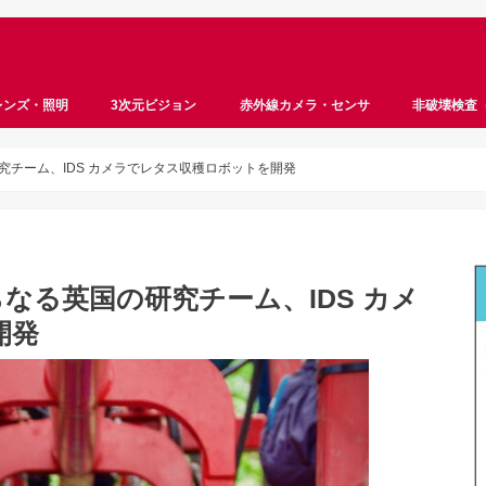
レンズ・照明
3次元ビジョン
赤外線カメラ・センサ
非破壊検査
ロボットビジョン
ステレオビジョン
ToF
サーモグラフィ
ハイパースペクトル
マルチスペクトル
遠赤外線
近赤外線
InGaAs
超音波
X線
チーム、IDS カメラでレタス収穫ロボットを開発
なる英国の研究チーム、IDS カメ
開発