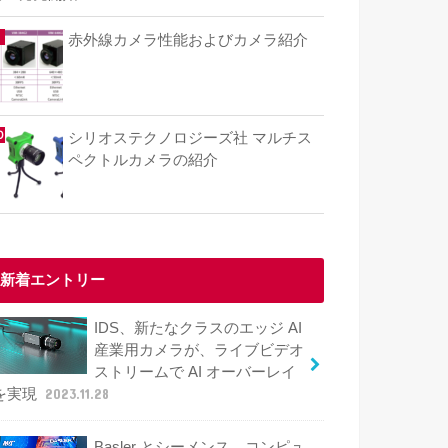
赤外線カメラ性能およびカメラ紹介
シリオステクノロジーズ社 マルチス
ペクトルカメラの紹介
新着エントリー
IDS、新たなクラスのエッジ AI
産業用カメラが、ライブビデオ
ストリームで AI オーバーレイ
を実現
2023.11.28
Basler とシーメンス、コンピュ