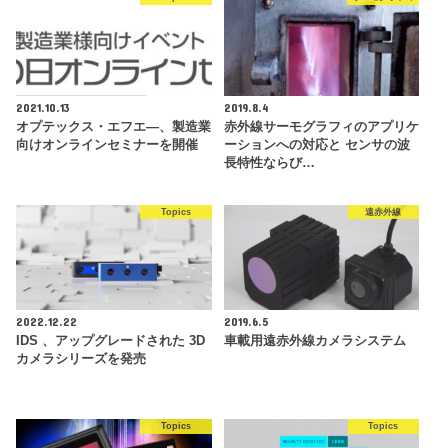
2021.10.13
2019.8.4
オプテックス・エフエ―、製造業
赤外線サーモグラフィのアプリケ
向けオンラインセミナーを開催
ーションへの対応と センサの波
長特性ならび…
Topics
遠赤外線
2022.12.22
2019.6.5
IDS 、アップグレードされた 3D
車載用遠赤外線カメラシステム
カメラシリーズを発売
Topics
Topics