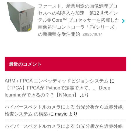
ファースト、産業用途の画像処理プロ
セスへのAI導入を加速 第12世代イン
テル® Core™ プロセッサーを搭載した
画像処理コントローラ「FVシリーズ」
の新機種を受注開始
2023.10.17
最近のコメント
ARM＋FPGA エンベッディッドビジョンシステム
に
【FPGA】FPGAが Pythonで定義できて。。 Deep
learningができるの？？【NNgen】
より
ハイパースペクトルカメラによる 分光分析から近赤外線
検査システム の構築
に
mavic
より
ハイパースペクトルカメラによる 分光分析から近赤外線