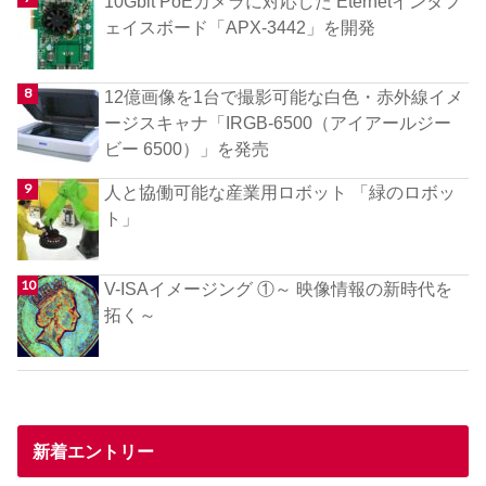
10Gbit PoEカメラに対応した Eternetインタフ
ェイスボード「APX-3442」を開発
12億画像を1台で撮影可能な白色・赤外線イメ
ージスキャナ「IRGB-6500（アイアールジー
ビー 6500）」を発売
人と協働可能な産業用ロボット 「緑のロボッ
ト」
V-ISAイメージング ①～ 映像情報の新時代を
拓く～
新着エントリー