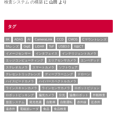
検査システム の構築
に
山田
より
タグ
8K
ADAS
AI
CameraLink
CCD
CMOS
Cマウントレンズ
FAレンズ
GigE
LiDAR
ToF
USB3.0
X線CT
イメージセンサー
インタフェイス
インテリジェントカメラ
エッジコンピューティング
エリアセンサカメラ
エンベデッド
ステレオカメラ
スマートカメラ
ソフトウェア
テレセントリックレンズ
ディープラーニング
ドローン
ハイスピードカメラ
ハイパースペクトルカメラ
ラインスキャンカメラ
ラインセンサカメラ
ロボットビジョン
ロボットピッキング
偏光カメラ
分光
協働ロボット
外観検査
放送システム
発光色素
自動車
自動運転
赤外線
近赤外
遠赤外
電磁波レーダ
食品
食品検査