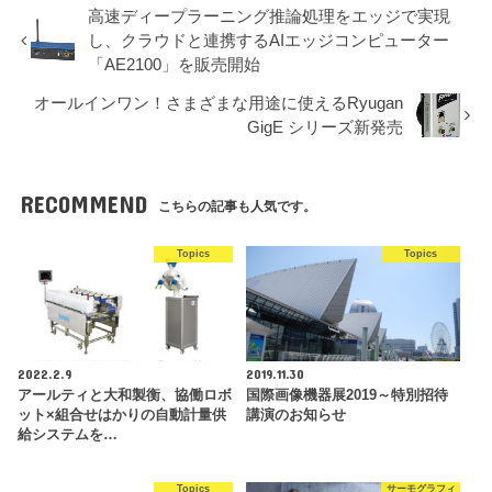
高速ディープラーニング推論処理をエッジで実現
し、クラウドと連携するAIエッジコンピューター
「AE2100」を販売開始
オールインワン！さまざまな用途に使えるRyugan
GigE シリーズ新発売
RECOMMEND
こちらの記事も人気です。
Topics
Topics
2022.2.9
2019.11.30
アールティと大和製衡、協働ロボ
国際画像機器展2019～特別招待
ット×組合せはかりの自動計量供
講演のお知らせ
給システムを…
Topics
サーモグラフィ