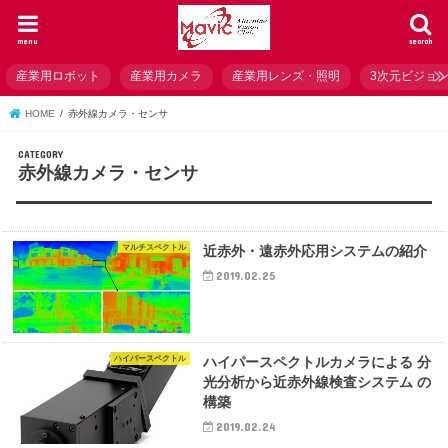
menu
search
産業用ロボット
産業用カメラ
産業用レンズ・照明
3次元ビジョ
HOME
赤外線カメラ・センサ
赤外線カメラ・センサ
マルチスペクトル
近赤外・遠赤外応用システムの紹介
2019.02.25
ハイパースペクトル
ハイパースペクトルカメラによる 分
光分析から近赤外線検査システム の
構築
2019.02.24