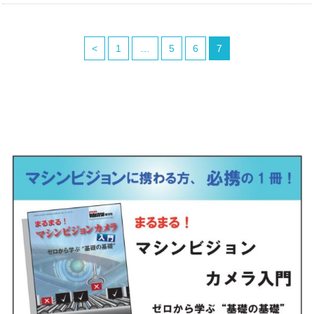
<
1
…
5
6
7