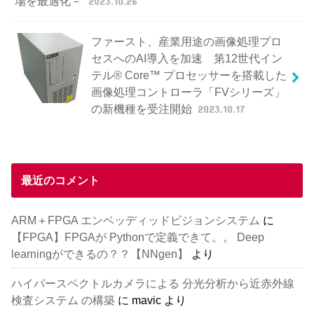
場を最適化－
2023.10.26
ファースト、産業用途の画像処理プロ
セスへのAI導入を加速 第12世代イン
テル® Core™ プロセッサーを搭載した
画像処理コントローラ「FVシリーズ」
の新機種を受注開始
2023.10.17
最近のコメント
ARM＋FPGA エンベッディッドビジョンシステム
に
【FPGA】FPGAが Pythonで定義できて。。 Deep
learningができるの？？【NNgen】
より
ハイパースペクトルカメラによる 分光分析から近赤外線
検査システム の構築
に
mavic
より