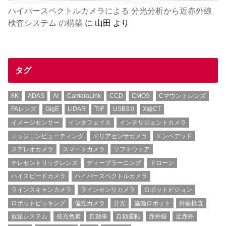
ハイパースペクトルカメラによる 分光分析から近赤外線
検査システム の構築
に
山田
より
タグ
8K
ADAS
AI
CameraLink
CCD
CMOS
Cマウントレンズ
FAレンズ
GigE
LiDAR
ToF
USB3.0
X線CT
イメージセンサー
インタフェイス
インテリジェントカメラ
エッジコンピューティング
エリアセンサカメラ
エンベデッド
ステレオカメラ
スマートカメラ
ソフトウェア
テレセントリックレンズ
ディープラーニング
ドローン
ハイスピードカメラ
ハイパースペクトルカメラ
ラインスキャンカメラ
ラインセンサカメラ
ロボットビジョン
ロボットピッキング
偏光カメラ
分光
協働ロボット
外観検査
放送システム
発光色素
自動車
自動運転
赤外線
近赤外