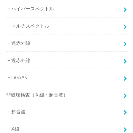
ハイパースペクトル
マルチスペクトル
遠赤外線
近赤外線
InGaAs
非破壊検査（Ｘ線・超音波）
超音波
X線