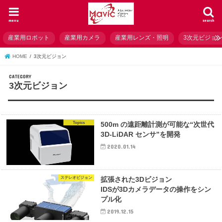
menu
search
産業用ロボット
産業用カメラ
産業用レンズ・照明
3次元ビジョ
HOME
3次元ビジョン
3次元ビジョン
Topics
500m の遠距離計測が可能な“次世代
3D-LiDAR センサ”を開発
2020.01.14
ステレオビジョン
拡張された3Dビジョン
IDSが3Dカメラデータの操作をシン
プル化
2019.12.15