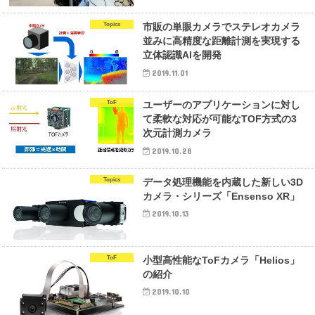
Topics
市販の単眼カメラでステレオカメラ
並みに高精度な距離計測を実現する
立体認識AIを開発
2019.11.01
ToF
ユーザーのアプリケーションに対し
て柔軟な対応が可能なTOF方式の3
次元計測カメラ
2019.10.28
Topics
データ処理機能を内蔵した新しい3D
カメラ・シリーズ「Ensenso XR」
2019.10.13
ToF
小型高性能なToFカメラ「Helios」
の紹介
2019.10.10