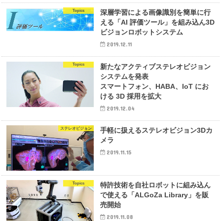
Topics
深層学習による画像識別を簡単に行
える「AI 評価ツール」を組み込ん3D
ビジョンロボットシステム
2019.12.11
Topics
新たなアクティブステレオビジョン
システムを発表
スマートフォン、HABA、IoT にお
ける 3D 採用を拡大
2019.12.04
ステレオビジョン
手軽に扱えるステレオビジョン3Dカ
メラ
2019.11.15
Topics
特許技術を自社ロボットに組み込ん
で使える「ALGoZa Library」を販
売開始
2019.11.08