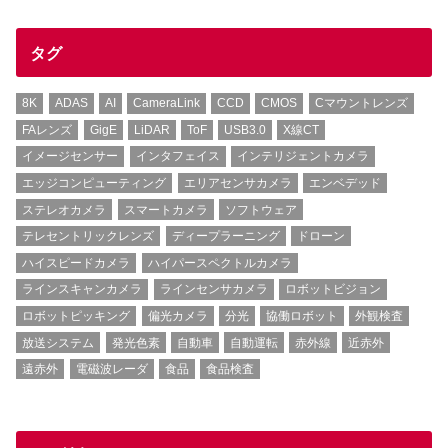
タグ
8K
ADAS
AI
CameraLink
CCD
CMOS
Cマウントレンズ
FAレンズ
GigE
LiDAR
ToF
USB3.0
X線CT
イメージセンサー
インタフェイス
インテリジェントカメラ
エッジコンピューティング
エリアセンサカメラ
エンベデッド
ステレオカメラ
スマートカメラ
ソフトウェア
テレセントリックレンズ
ディープラーニング
ドローン
ハイスピードカメラ
ハイパースペクトルカメラ
ラインスキャンカメラ
ラインセンサカメラ
ロボットビジョン
ロボットピッキング
偏光カメラ
分光
協働ロボット
外観検査
放送システム
発光色素
自動車
自動運転
赤外線
近赤外
遠赤外
電磁波レーダ
食品
食品検査