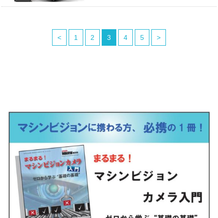
<
1
2
3
4
5
>