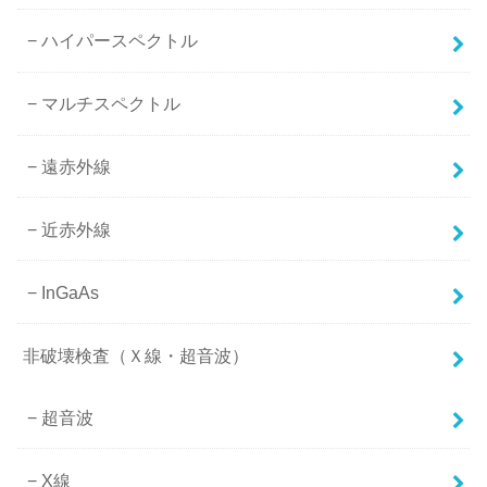
ハイパースペクトル
マルチスペクトル
遠赤外線
近赤外線
InGaAs
非破壊検査（Ｘ線・超音波）
超音波
X線